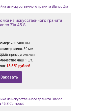
ойка из искусственного гранита
lanco Zia 45 S
азмер:
760*480 мм
иаметр слива:
50 мм
орма:
прямоугольная
оличество чаш:
1 шт.
13 850 рублей
ена:
Заказать