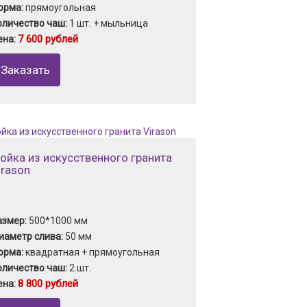
орма:
прямоугольная
оличество чаш:
1 шт. + мыльница
7 600 рублей
ена:
Заказать
ойка из искусственного гранита
irason
азмер:
500*1000 мм
иаметр слива:
50 мм
орма:
квадратная + прямоугольная
оличество чаш:
2 шт.
8 800 рублей
ена: