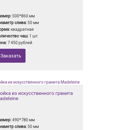
азмер:
500*860 мм
иаметр слива:
50 мм
орма:
квадратная
оличество чаш:
1 шт.
ена:
7 450 рублей
Заказать
ойка из искусственного гранита
adeleine
азмер:
490*780 мм
иаметр слива:
50 мм