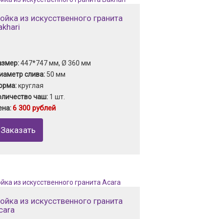
ойка из искусственного гранита
akhari
азмер:
447*747 мм, Ø 360 мм
иаметр слива:
50 мм
орма:
круглая
оличество чаш:
1 шт.
6 300 рублей
ена:
Заказать
ойка из искусственного гранита
cara