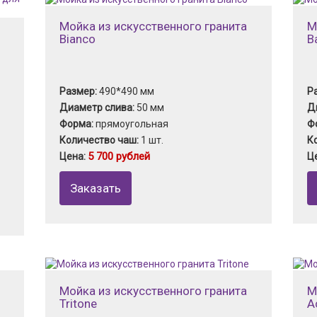
Мойка из искусственного гранита
М
Bianco
B
Размер:
490*490 мм
Р
Диаметр слива:
50 мм
Д
Форма:
прямоугольная
Ф
Количество чаш:
1 шт.
К
5 700 рублей
Цена:
Ц
Заказать
Мойка из искусственного гранита
М
Tritone
A