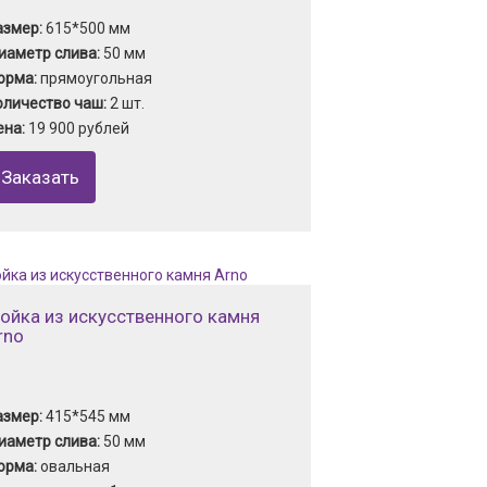
азмер:
615*500 мм
иаметр слива:
50 мм
орма:
прямоугольная
оличество чаш:
2 шт.
ена:
19 900 рублей
Заказать
ойка из искусственного камня
rno
азмер:
415*545 мм
иаметр слива:
50 мм
орма:
овальная