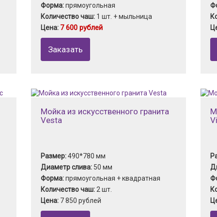
Форма:
прямоугольная
Ф
Количество чаш:
1 шт. + мыльница
К
7 600 рублей
Цена:
Ц
Заказать
Мойка из искусственного гранита
М
Vesta
V
Размер:
490*780 мм
Р
Диаметр слива:
50 мм
Д
Форма:
прямоугольная + квадратная
Ф
Количество чаш:
2 шт.
К
Цена:
7 850 рублей
Ц