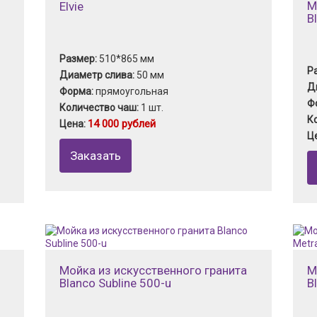
М
Elvie
B
Размер:
510*865 мм
Р
Диаметр слива:
50 мм
Д
Форма:
прямоугольная
Ф
Количество чаш:
1 шт.
К
14 000 рублей
Цена:
Ц
Заказать
Мойка из искусственного гранита
М
Blanco Subline 500-u
B