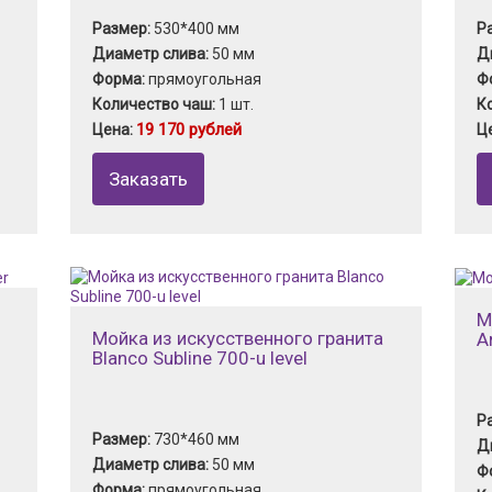
Размер:
530*400 мм
Р
Диаметр слива:
50 мм
Д
Форма:
прямоугольная
Ф
Количество чаш:
1 шт.
К
19 170 рублей
Цена:
Ц
Заказать
М
Мойка из искусственного гранита
A
Blanco Subline 700-u level
Р
Размер:
730*460 мм
Д
Диаметр слива:
50 мм
Ф
Форма:
прямоугольная