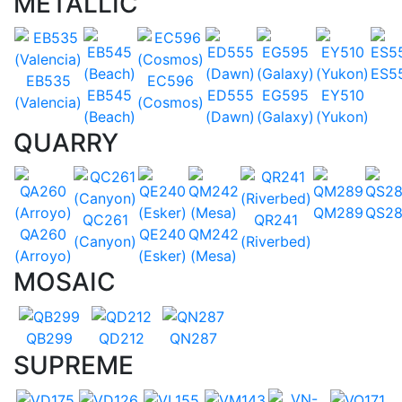
METALLIC
ES5
EB535
EC596
EB545
ED555
EG595
EY510
(Valencia)
(Cosmos)
(Beach)
(Dawn)
(Galaxy)
(Yukon)
QUARRY
QM289
QS28
QC261
QR241
QA260
QE240
QM242
(Canyon)
(Riverbed)
(Arroyo)
(Esker)
(Mesa)
MOSAIC
QB299
QD212
QN287
SUPREME