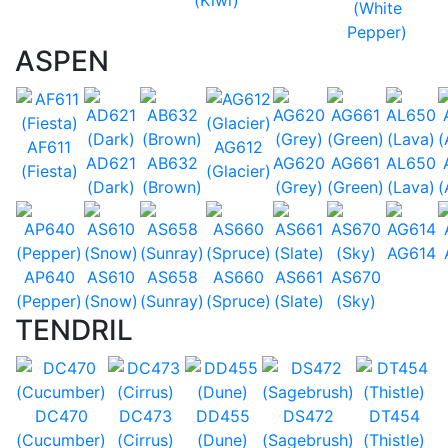
(White
Pepper)
ASPEN
AF611
AG612
AD621
AB632
AG620
AG661
AL650
(Fiesta)
(Glacier)
(Dark)
(Brown)
(Grey)
(Green)
(Lava)
(
AG614
AP640
AS610
AS658
AS660
AS661
AS670
(Pepper)
(Snow)
(Sunray)
(Spruce)
(Slate)
(Sky)
TENDRIL
DC470
DC473
DD455
DS472
DT454
(Cucumber)
(Cirrus)
(Dune)
(Sagebrush)
(Thistle)