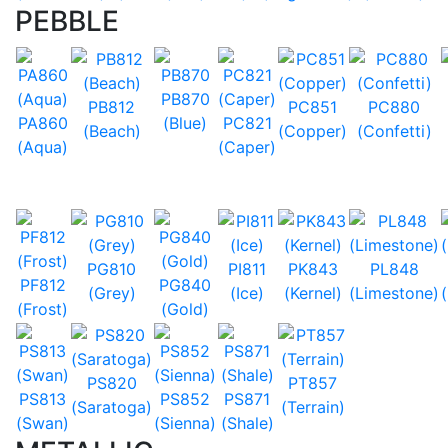
PEBBLE
PB870
PB812
PC851
PC880
PA860
(Blue)
PC821
(Beach)
(Copper)
(Confetti)
(Aqua)
(Caper)
PG810
PI811
PK843
PL848
PF812
PG840
(Grey)
(Ice)
(Kernel)
(Limestone)
(Frost)
(Gold)
PS820
PT857
PS813
PS852
PS871
(Saratoga)
(Terrain)
(Swan)
(Sienna)
(Shale)