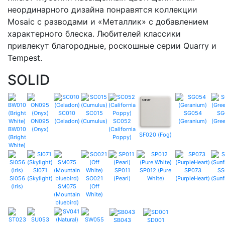
неординарного дизайна понравятся коллекции
Mosaic с разводами и «Металлик» с добавлением
характерного блеска. Любителей классики
привлекут благородные, роскошные серии Quarry и
Tempest.
SOLID
SC010
SC015
SG054
SG
ON095
(Celadon)
(Cumulus)
SC052
(Geranium)
(Gree
BW010
(Onyx)
(California
SF020 (Fog)
(Bright
Poppy)
White)
SI071
SP011
SP012 (Pure
SP073
SS
SI056
(Skylight)
SO021
(Pearl)
White)
(PurpleHeart)
(Sunf
(Iris)
SM075
(Off
(Mountain
White)
bluebird)
SB043
SD001