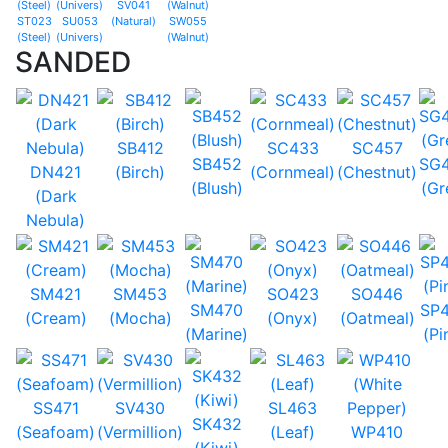
SV041
ST023
SU053
(Natural)
SW055
(Steel)
(Univers)
(Walnut)
SANDED
SB412
SC433
SC457
SB452
SG
DN421
(Birch)
(Cornmeal)
(Chestnut)
(Blush)
(Gr
(Dark
Nebula)
SM421
SM453
SO423
SO446
SM470
SP
(Cream)
(Mocha)
(Onyx)
(Oatmeal)
(Marine)
(Pi
SS471
SV430
SL463
SK432
(Seafoam)
(Vermillion)
(Leaf)
WP410
(Kiwi)