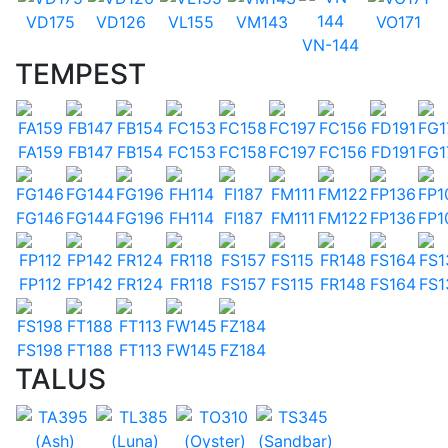
VD175
VD126
VL155
VM143
VO171
VN-144
TEMPEST
FA159
FB147
FB154
FC153
FC158
FC197
FC156
FD191
FG1
FG146
FG144
FG196
FH114
FI187
FM111
FM122
FP136
FP1
FP112
FP142
FR124
FR118
FS157
FS115
FR148
FS164
FS1
FS198
FT188
FT113
FW145
FZ184
TALUS