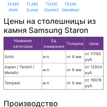
TA395
TL385
TO310
TS345
(Ash)
(Luna)
(Oyster)
(Sandbar)
Цены на столешницы из
камня Samsung Staron
Название
Ед.
Толщина
Цена
категории
измерения
от 11790
Solid
м.п.
от 6 мм
руб.
Aspen / Tendril /
от 12924
м.п.
от 6 мм
Metallic
руб.
от 19078
Tempest
м.п.
от 6 мм
руб.
Производство