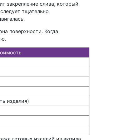
ит закрепление слива, который
 следует тщательно
двигалась.
она поверхности. Когда
ию.
оимость
ть изделия)
ажа готовых изделий из акрила.