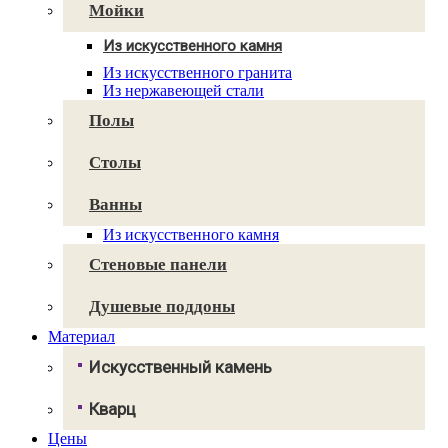
Avant Quartz
Мойки
Smartquartz
Из искусственного камня
Для кухни
Из искусственного гранита
Для ванной
Из нержавеющей стали
Полы
Столы
Ванны
Из искусственного камня
Стеновые панели
Душевые поддоны
Материал
Искусственный камень
Грандекс
Кварц
NeoMarm
Хай-макс
Цены
Авант Кварц