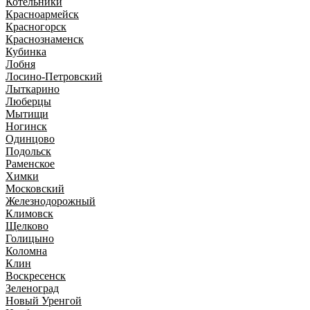
Котельники
Красноармейск
Красногорск
Краснознаменск
Кубинка
Лобня
Лосино-Петровский
Лыткарино
Люберцы
Мытищи
Ногинск
Одинцово
Подольск
Раменское
Химки
Московский
Железнодорожный
Климовск
Щелково
Голицыно
Коломна
Клин
Воскресенск
Зеленоград
Новый Уренгой