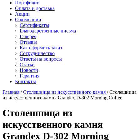
Старон
Портфолио
СмартКварц
Ханекс
Оплата и доставка
Цезарьстоун
Акрилика
Акции
Радианз
Кориан
О компании
Викостон
Монтелли
Сертификаты
Технистон
Тристоун
Благодарственные письма
Камбрия
Галерея
Плазастон
Отзывы
Как оформить заказ
Сотрудничество
Ответы на вопросы
Статьи
Новости
Гарантия
Контакты
Главная
/
Столешница из искусственного камня
/
Столешница
из искусственного камня Grandex D-302 Morning Coffee
Столешница из
искусственного камня
Grandex D-302 Morning