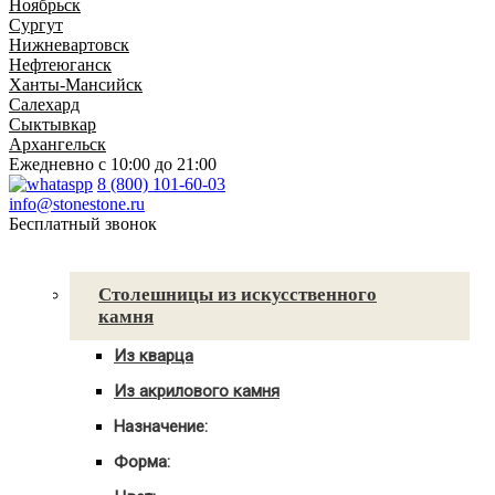
Ноябрьск
Сургут
Нижневартовск
Нефтеюганск
Ханты-Мансийск
Салехард
Сыктывкар
Архангельск
Ежедневно
с 10:00 до 21:00
8 (800) 101-60-03
info@stonestone.ru
Бесплатный звонок
Каталог товаров
Столешницы из искусственного
камня
Из кварца
Для кухни
Из акрилового камня
Для ванны
Для кухни
С мойкой
Назначение:
Для ванны
Для кухни
С мойкой
Форма:
Для ванной
Угловые
С мойкой