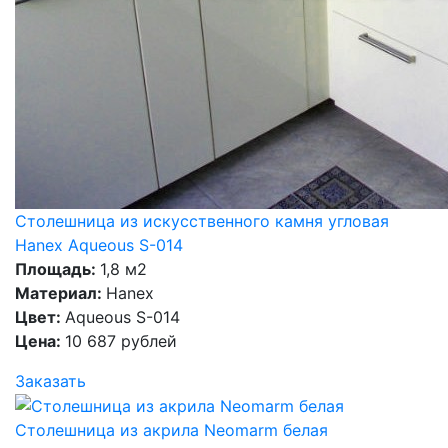
Столешница из искусственного камня угловая
Hanex Aqueous S-014
Площадь:
1,8 м2
Материал:
Hanex
Цвет:
Aqueous S-014
Цена:
10 687 рублей
Заказать
Столешница из акрила Neomarm белая