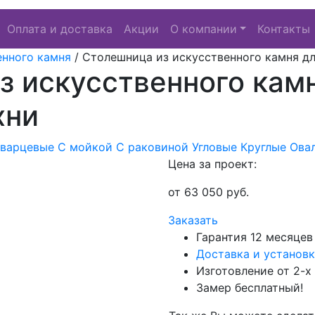
Оплата и доставка
Акции
О компании
Контакты
енного камня
/
Столешница из искусственного камня дл
з искусственного кам
хни
Кварцевые
С мойкой
С раковиной
Угловые
Круглые
Ова
Цена за проект:
от
63 050
руб.
Заказать
Гарантия 12 месяцев
Доставка и установк
Изготовление от 2-х
Замер бесплатный!